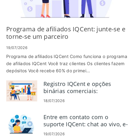
Programa de afiliados IQCent: junte-se e
torne-se um parceiro
19/07/2026
Programa de afiliados IQCent Como funciona o programa
de afiliados IQCent Você traz clientes Os clientes fazem
depósitos Você recebe 60% do primei...
Registro IQCent e opções
binárias comerciais:
configuração e negociação de
18/07/2026
conta
Entre em contato com o
suporte IQCent: chat ao vivo, e-
mail, telefone e opções de
19/07/2026
ajuda