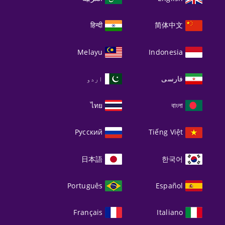
हिन्दी
简体中文
Melayu
Indonesia
فارسی
اردو
ไทย
বাংলা
Русский
Tiếng Việt
日本語
한국어
Português
Español
Français
Italiano