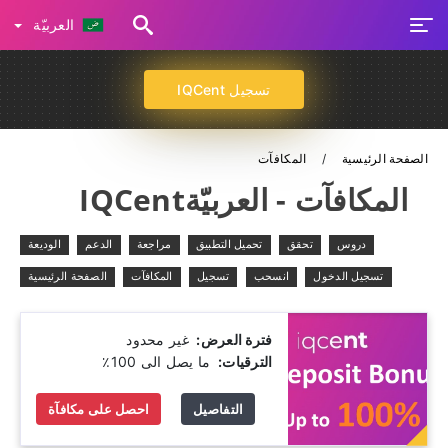
العربيّة
تسجيل IQCent
الصفحة الرئيسية
المكافآت
المكافآت - العربيّةIQCent
دروس
تحقق
تحميل التطبيق
مراجعة
الدعم
الوديعة
تسجيل الدخول
انسحب
تسجيل
المكافآت
الصفحة الرئيسية
فترة العرض:
‫ غير محدود
الترقيات:
‫ ما يصل الى 100٪
التفاصيل
احصل على مكافآة