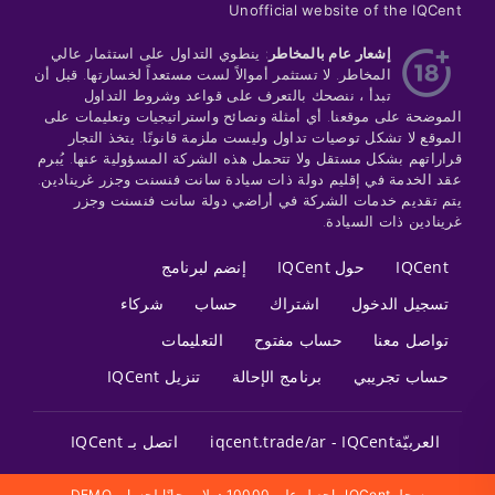
Unofficial website of the IQCent
إشعار عام بالمخاطر
: ينطوي التداول على استثمار عالي
المخاطر. لا تستثمر أموالاً لست مستعداً لخسارتها. قبل أن
تبدأ ، ننصحك بالتعرف على قواعد وشروط التداول
الموضحة على موقعنا. أي أمثلة ونصائح واستراتيجيات وتعليمات على
الموقع لا تشكل توصيات تداول وليست ملزمة قانونًا. يتخذ التجار
قراراتهم بشكل مستقل ولا تتحمل هذه الشركة المسؤولية عنها. يُبرم
عقد الخدمة في إقليم دولة ذات سيادة سانت فنسنت وجزر غرينادين.
يتم تقديم خدمات الشركة في أراضي دولة سانت فنسنت وجزر
غرينادين ذات السيادة.
IQCent
حول IQCent
إنضم لبرنامج
تسجيل الدخول
اشتراك
حساب
شركاء
تواصل معنا
حساب مفتوح
التعليمات
حساب تجريبي
برنامج الإحالة
تنزيل IQCent
العربيّةIQCent - ‫iqcent.trade/ar
اتصل بـ IQCent
سجل IQCent واحصل على 10000 دولار مجانًا لحساب DEMO