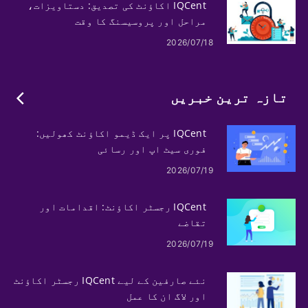
IQCent اکاؤنٹ کی تصدیق: دستاویزات،
مراحل اور پروسیسنگ کا وقت
2026/07/18
تازہ ترین خبریں
IQCent پر ایک ڈیمو اکاؤنٹ کھولیں:
فوری سیٹ اپ اور رسائی
2026/07/19
IQCent رجسٹر اکاؤنٹ: اقدامات اور
تقاضے
2026/07/19
نئے صارفین کے لیے IQCent رجسٹر اکاؤنٹ
اور لاگ ان کا عمل