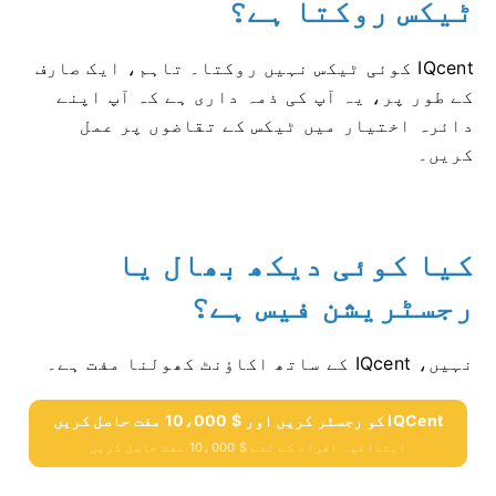
ٹیکس روکتا ہے؟
IQcent کوئی ٹیکس نہیں روکتا۔
تاہم، ایک صارف
کے طور پر، یہ آپ کی ذمہ داری ہے کہ آپ اپنے
دائرہ اختیار میں ٹیکس کے تقاضوں پر عمل
کریں۔
کیا کوئی دیکھ بھال یا
رجسٹریشن فیس ہے؟
نہیں، IQcent کے ساتھ اکاؤنٹ کھولنا مفت ہے۔
IQCent کو رجسٹر کریں اور $ 10،000 مفت حاصل کریں
ابتدائیہ افراد کے لئے $ 10،000 مفت حاصل کریں