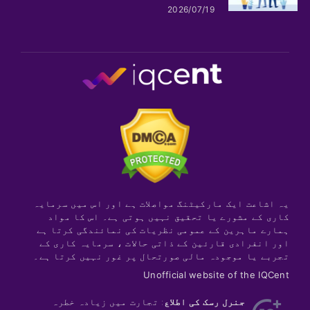
2026/07/19
یہ اشاعت ایک مارکیٹنگ مواصلات ہے اور اس میں سرمایہ
کاری کے مشورے یا تحقیق نہیں ہوتی ہے۔ اس کا مواد
ہمارے ماہرین کے عمومی نظریات کی نمائندگی کرتا ہے
اور انفرادی قارئین کے ذاتی حالات ، سرمایہ کاری کے
تجربے یا موجودہ مالی صورتحال پر غور نہیں کرتا ہے۔
Unofficial website of the IQCent
جنرل رسک کی اطلاع
: تجارت میں زیادہ خطرہ