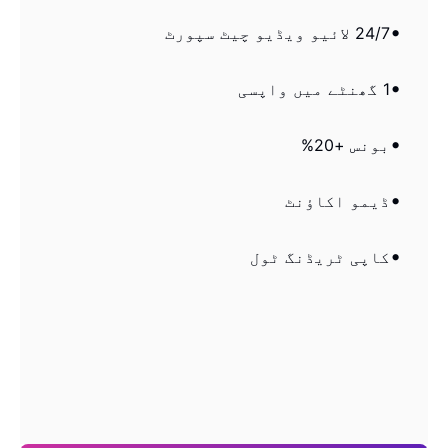
24/7 لائیو ویڈیو چیٹ سپورٹ
1 گھنٹے میں واپسی
بونس +20%
ڈیمو اکاؤنٹ
کاپی ٹریڈنگ ٹول