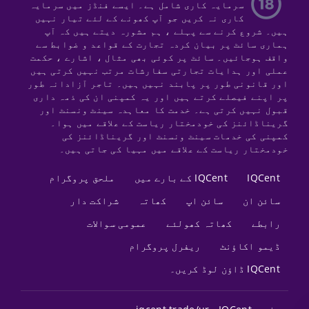
سرمایہ کاری شامل ہے۔ ایسے فنڈز میں سرمایہ
کاری نہ کریں جو آپ کھونے کے لئے تیار نہیں
ہیں۔ شروع کرنے سے پہلے ، ہم مشورہ دیتے ہیں کہ آپ
ہماری سائٹ پر بیان کردہ تجارت کے قواعد و ضوابط سے
واقف ہوجائیں۔ سائٹ پر کوئی بھی مثال ، اشارے ، حکمت
عملی اور ہدایات تجارتی سفارشات مرتب نہیں کرتی ہیں
اور قانونی طور پر پابند نہیں ہیں۔ تاجر آزادانہ طور
پر اپنے فیصلے کرتے ہیں اور یہ کمپنی ان کی ذمہ داری
قبول نہیں کرتی ہے۔ خدمت کا معاہدہ سینٹ ونسنٹ اور
گریناڈائنز کی خودمختار ریاست کے علاقے میں ہوا۔
کمپنی کی خدمات سینٹ ونسنٹ اور گریناڈائنز کی
خودمختار ریاست کے علاقے میں مہیا کی جاتی ہیں۔
IQCent
IQCent کے بارے میں
ملحق پروگرام
سائن ان
سائن اپ
کھاتہ
شراکت دار
رابطے
کھاتہ کھولئے
عمومی سوالات
ڈیمو اکاؤنٹ
ریفرل پروگرام
IQCent ڈاؤن لوڈ کریں۔