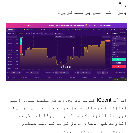
ہے"
پھر "اگلا" بٹن پر کلک کریں۔
اب آپ IQcent کے ساتھ تجارت کر سکتے ہیں۔
ڈیمو
اکاؤنٹ تک رسائی حاصل کرنے کے لیے آپ کو اپنے
ٹریڈنگ اکاؤنٹ کو فنڈ دینا ہوگا اور ڈیمو
اکاؤنٹ کی اسناد حاصل کرنے کے لیے کسٹمر
سپورٹ سے رابطہ کرنا ہوگا۔