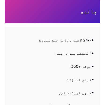
چاندی
24/7 لائیو ویڈیو چیٹ سپورٹ
1 گھنٹے میں واپسی
بونس +50%
ڈیمو اکاؤنٹ
کاپی ٹریڈنگ ٹول