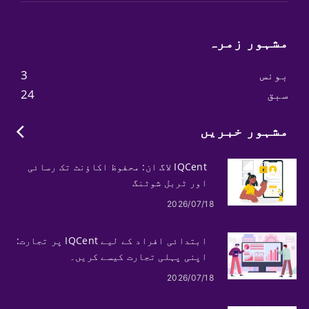
مشہور زمرہ
بونس
3
سبق
24
مشہور خبریں
IQCent لاگ ان: محفوظ اکاؤنٹ تک رسائی
اور ٹربل شوٹنگ
2026/07/18
ابتدائی افراد کے لیے IQCent پر تجارت:
اپنی پہلی تجارت کیسے کریں۔
2026/07/18