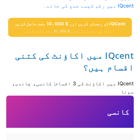
IQcent میں رقم کیسے جمع کی جائے۔
IQCent کو رجسٹر کریں اور $ 10،000 مفت حاصل کریں
ابتدائیہ افراد کے لئے $ 10،000 مفت حاصل کریں
IQcent میں اکاؤنٹ کی کتنی
اقسام ہیں؟
IQcent میں اکاؤنٹ کی 3 اقسام: کانسی، چاندی،
سونا
کانسی