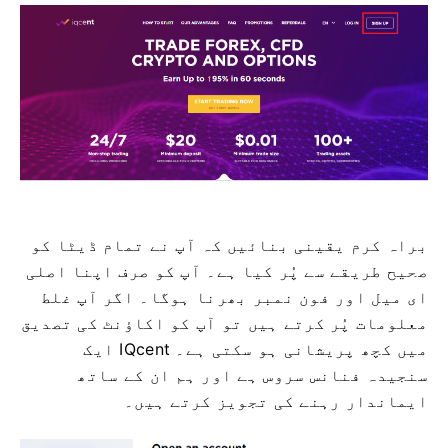
براہ کرم یقینی بنائیں کہ آپ نے تمام ڈیٹا کو
صحیح طریقے سے پُر کیا ہے۔
آپ کو صرف اپنا اصلی
ای میل اور فون نمبر بھرنا ہوگا۔
اگر آپ غلط
معلومات پُر کرتے ہیں تو آپ کو اکاؤنٹ کی تصدیق
میں کچھ پریشانی ہو سکتی ہے۔
IQcent ایک
سنجیدہ فنانس سروس ہے اور ہم ان کے ساتھ
ایماندار رہنے کی تجویز کرتے ہیں۔