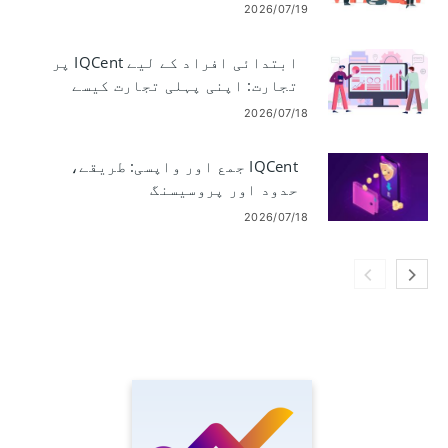
عملدرآمد اور رسک
2026/07/19
ابتدائی افراد کے لیے IQCent پر
تجارت: اپنی پہلی تجارت کیسے
کریں۔
2026/07/18
IQCent جمع اور واپسی: طریقے،
حدود اور پروسیسنگ
2026/07/18