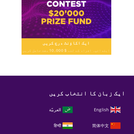
ایک اکاؤنٹ درج کریں
ابتدائیہ افراد کے لئے $ 10،000 مفت حاصل کریں
ایک زبان کا انتخاب کریں
English
العربيّة
हिन्दी
简体中文