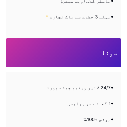
ماسٹر کلاس (ویب سیشن)
پہلے 3 خطرے سے پاک تجارت
*
سونا
24/7 لائیو ویڈیو چیٹ سپورٹ
1 گھنٹے میں واپسی
بونس +100%