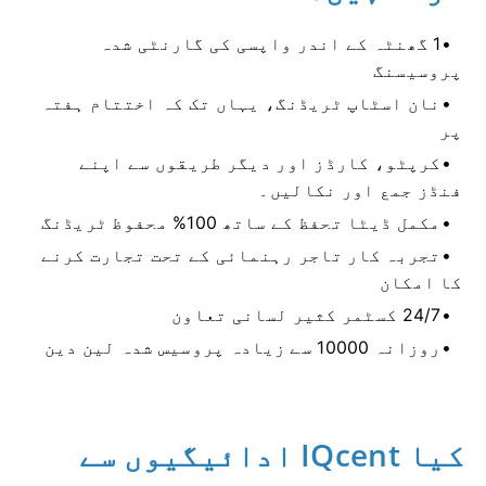
1 گھنٹہ کے اندر واپسی کی گارنٹی شدہ
پروسیسنگ
نان اسٹاپ ٹریڈنگ، یہاں تک کہ اختتام ہفتہ
پر
کرپٹو، کارڈز اور دیگر طریقوں سے اپنے
فنڈز جمع اور نکالیں۔
مکمل ڈیٹا تحفظ کے ساتھ 100% محفوظ ٹریڈنگ
تجربہ کار تاجر رہنمائی کے تحت تجارت کرنے
کا امکان
24/7 کسٹمر کثیر لسانی تعاون
روزانہ 10000 سے زیادہ پروسیس شدہ لین دین
کیا IQcent ادائیگیوں سے