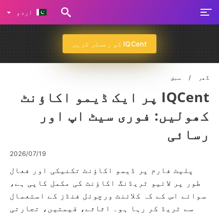
اردو
IQCent کو رجسٹر کریں
گھر
سبق
IQCent پر ایک ڈیمو اکاؤنٹ
کھولیں: فوری سیٹ اپ اور
رسائی
2026/07/19
پلیٹ فارم پر ڈیمو اکاؤنٹ تکنیکی اور فعال
طور پر لائیو ٹریڈنگ اکاؤنٹ کی مکمل کاپی ہے،
سوائے اس کے کہ کلائنٹ ورچوئل فنڈز کے استعمال
سے ٹریڈ کر رہا ہو۔ اثاثے، قیمتیں، تجارتی