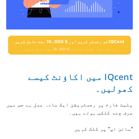
IQCent کو رجسٹر کریں اور $ 10،000 مفت حاصل کریں
ابتدائیہ افراد کے لئے $ 10،000 مفت حاصل کریں
IQcent میں اکاؤنٹ کیسے
کھولیں۔
پلیٹ فارم پر رجسٹریشن ایک سادہ عمل ہے جس میں
صرف چند کلکس ہوتے ہیں۔
"سائن اپ" پر کلک کریں