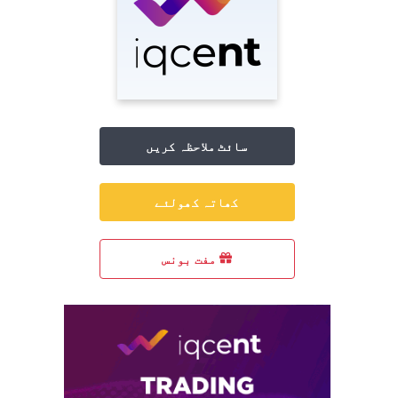
سائٹ ملاحظہ کریں
کھاتہ کھولئے
مفت بونس