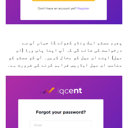
پھر، سسٹم ایک ونڈو کھولے گا جہاں آپ سے
درخواست کی جائے گی کہ آپ اپنا پاس ورڈ (ای
میل) اپنے ای میل کو بحال کریں۔
آپ کو سسٹم کو
مناسب ای میل ایڈریس فراہم کرنے کی ضرورت ہے۔