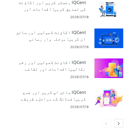
IQCent رجسٹر کریں اور اکاؤنٹ
کی تصدیق کریں: اقدامات اور
تقاضے
2026/07/18
IQCent اکاؤنٹ کھولیں اور سائن
ان کریں: مرحلہ وار رسائی
2026/07/18
IQCent اکاؤنٹ کھولیں اور رقم
نکالیں: اقدامات اور تقاضے
2026/07/18
IQCent سائن اپ کریں اور جمع
کریں: فنڈنگ ​​کے مراحل، طریقے
اور حدود
2026/07/18