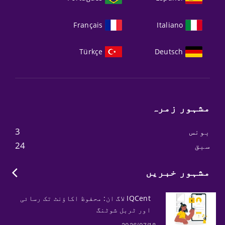
Français
Italiano
Türkçe
Deutsch
مشہور زمرہ
بونس
3
سبق
24
مشہور خبریں
IQCent لاگ ان: محفوظ اکاؤنٹ تک رسائی
اور ٹربل شوٹنگ