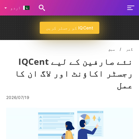
اردو
IQCent کو رجسٹر کریں
گھر
سبق
نئے صارفین کے لیے IQCent
رجسٹر اکاؤنٹ اور لاگ ان کا
عمل
2026/07/19