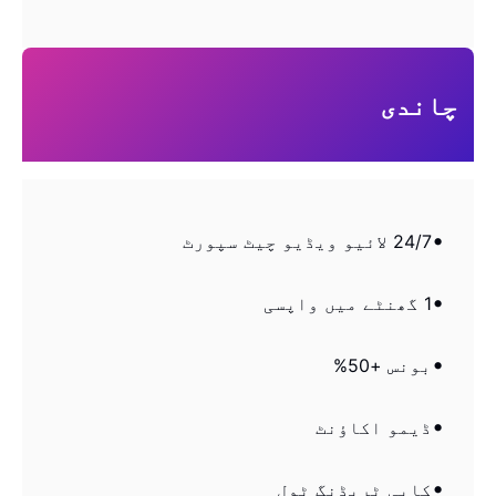
چاندی
24/7 لائیو ویڈیو چیٹ سپورٹ
1 گھنٹے میں واپسی
بونس +50%
ڈیمو اکاؤنٹ
کاپی ٹریڈنگ ٹول