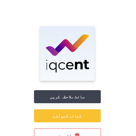
سائٹ ملاحظہ کریں
کھاتہ کھولئے
مفت بونس