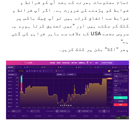
تمام معلومات بھرنے کے بعد آپ کو شرائط و
ضوابط کو پڑھنے کی ضرورت ہے۔
اگر آپ شرائط و
ضوابط سے اتفاق کرتے ہیں تو آپ چیک باکس پر
کلک کر سکتے ہیں اور "میں تصدیق کرتا ہوں، یہ
سروس مجھے USA کے علاقے سے باہر فراہم کی گئی
ہے"
پھر "اگلا" بٹن پر کلک کریں۔