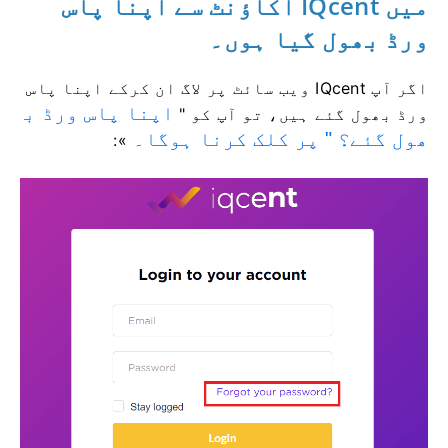
میں IQcent اکاؤنٹ سے اپنا پاس
ورڈ بھول گیا ہوں۔
اگر آپ IQcent ویب سائٹ پر لاگ ان کرکے اپنا پاس
اپنا پاس ورڈ ب
ورڈ بھول گئے ہیں، تو آپ کو "
ھول گئے؟ " پر کلک کرنا ہوگا۔
»: