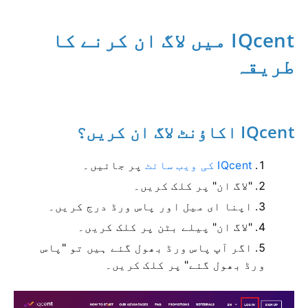
IQcent میں لاگ ان کرنے کا
طریقہ
IQcent اکاؤنٹ لاگ ان کریں؟
IQcent کی ویب سائٹ
پر جائیں۔
"لاگ ان" پر کلک کریں۔
اپنا ای میل اور پاس ورڈ درج کریں۔
"لاگ ان" پیلے بٹن پر کلک کریں۔
اگر آپ پاس ورڈ بھول گئے ہیں تو "پاس
ورڈ بھول گئے" پر کلک کریں۔