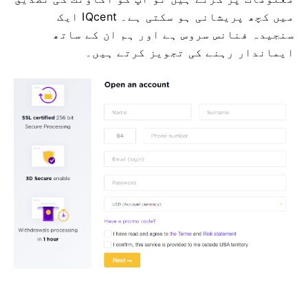
میں کچھ پریشانی ہو سکتی ہے۔
IQcent ایک
سنجیدہ فنانس سروس ہے اور ہم ان کے ساتھ
ایماندار رہنے کی تجویز کرتے ہیں۔