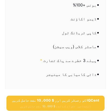
بونس +100%
ڈیمو اکاؤنٹ
کاپی ٹریڈنگ ٹول
ماسٹر کلاس (ویب سیشن)
پہلے 3 خطرے سے پاک تجارت
*
ذاتی کامیابی کا مینیجر
IQCent کو رجسٹر کریں اور $ 10،000 مفت حاصل کریں
ابتدائیہ افراد کے لئے $ 10،000 مفت حاصل کریں