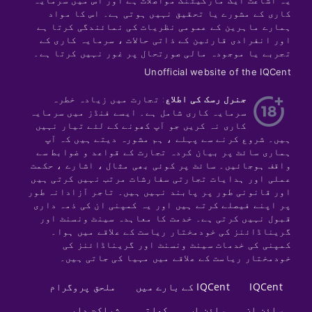
کاری کے مشورے یا تحقیق نہیں ہوتی ہے۔ اس کا مواد
ہمارے ماہرین کے عمومی نظریات کی نمائندگی کرتا ہے
اور انفرادی قارئین کے ذاتی حالات ، سرمایہ کاری کے
تجربے یا موجودہ مالی صورتحال پر غور نہیں کرتا ہے۔
Unofficial website of the IQCent
جنرل رسک کی اطلاع
: تجارت میں زیادہ خطرہ
سرمایہ کاری شامل ہے۔ ایسے فنڈز میں سرمایہ
کاری نہ کریں جو آپ کھونے کے لئے تیار نہیں
ہیں۔ شروع کرنے سے پہلے ، ہم مشورہ دیتے ہیں کہ آپ
ہماری سائٹ پر بیان کردہ تجارت کے قواعد و ضوابط سے
واقف ہوجائیں۔ سائٹ پر کوئی بھی مثال ، اشارے ، حکمت
عملی اور ہدایات تجارتی سفارشات مرتب نہیں کرتی ہیں
اور قانونی طور پر پابند نہیں ہیں۔ تاجر آزادانہ طور
پر اپنے فیصلے کرتے ہیں اور یہ کمپنی ان کی ذمہ داری
قبول نہیں کرتی ہے۔ خدمت کا معاہدہ سینٹ ونسنٹ اور
گریناڈائنز کی خودمختار ریاست کے علاقے میں ہوا۔
کمپنی کی خدمات سینٹ ونسنٹ اور گریناڈائنز کی
خودمختار ریاست کے علاقے میں مہیا کی جاتی ہیں۔
IQCent
IQCent کے بارے میں
ملحق پروگرام
سائن ان
سائن اپ
کھاتہ
شراکت دار