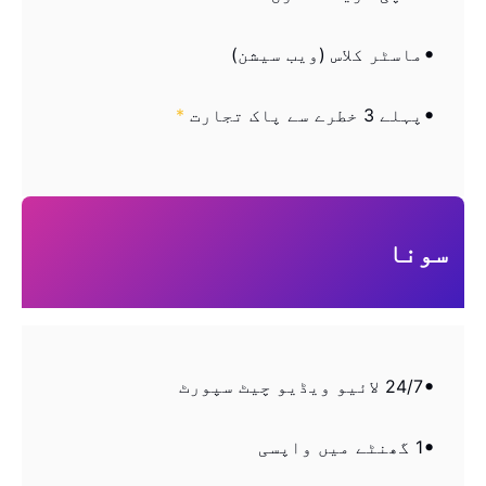
ماسٹر کلاس (ویب سیشن)
پہلے 3 خطرے سے پاک تجارت
*
سونا
24/7 لائیو ویڈیو چیٹ سپورٹ
1 گھنٹے میں واپسی