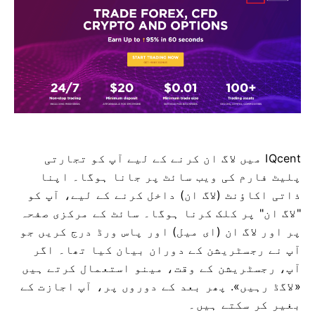
IQcent میں لاگ ان کرنے کے لیے آپ کو تجارتی
پلیٹ فارم کی ویب سائٹ پر جانا ہوگا۔
اپنا
ذاتی اکاؤنٹ (لاگ ان) داخل کرنے کے لیے، آپ کو
"لاگ ان" پر کلک کرنا ہوگا۔
سائٹ کے مرکزی صفحہ
پر اور لاگ ان (ای میل) اور پاس ورڈ درج کریں جو
آپ نے رجسٹریشن کے دوران بیان کیا تھا۔
اگر
آپ، رجسٹریشن کے وقت، مینو استعمال کرتے ہیں
«لاگڈ رہیں».
پھر بعد کے دوروں پر، آپ اجازت کے
بغیر کر سکتے ہیں۔