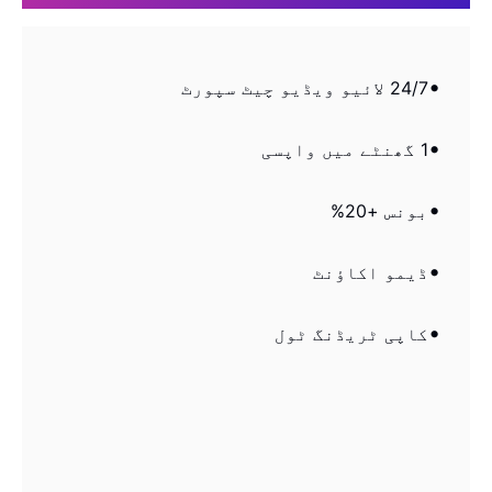
24/7 لائیو ویڈیو چیٹ سپورٹ
1 گھنٹے میں واپسی
بونس +20%
ڈیمو اکاؤنٹ
کاپی ٹریڈنگ ٹول