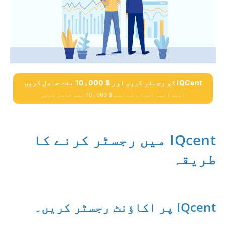
IQCent کو رجسٹر کریں اور $ 10،000 مفت حاصل کریں
ابتدائیہ افراد کے لئے $ 10،000 مفت حاصل کریں
IQcent میں رجسٹر کرنے کا
طریقہ
IQcent پر اکاؤنٹ رجسٹر کریں۔