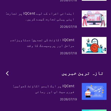
2026/07/18
ابتدائی افراد کے لیے IQCent پر تجارت:
اپنی پہلی تجارت کیسے کریں۔
2026/07/18
IQCent اکاؤنٹ کی تصدیق: دستاویزات،
مراحل اور پروسیسنگ کا وقت
2026/07/18
تازہ ترین خبریں
IQCent پر ایک ڈیمو اکاؤنٹ کھولیں:
فوری سیٹ اپ اور رسائی
2026/07/19