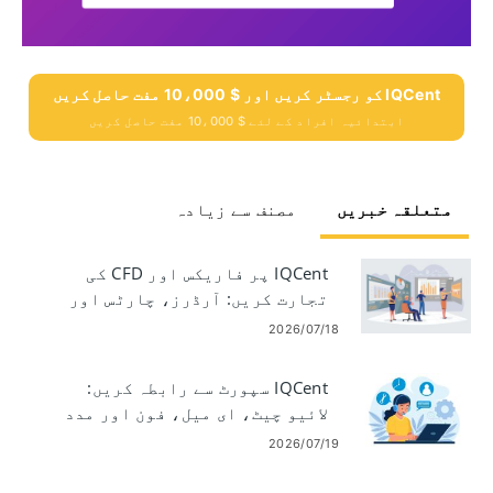
IQCent کو رجسٹر کریں اور $ 10،000 مفت حاصل کریں
ابتدائیہ افراد کے لئے $ 10،000 مفت حاصل کریں
متعلقہ خبریں
مصنف سے زیادہ
IQCent پر فاریکس اور CFD کی
تجارت کریں: آرڈرز، چارٹس اور
رسک
2026/07/18
IQCent سپورٹ سے رابطہ کریں:
لائیو چیٹ، ای میل، فون اور مدد
کے اختیارات
2026/07/19