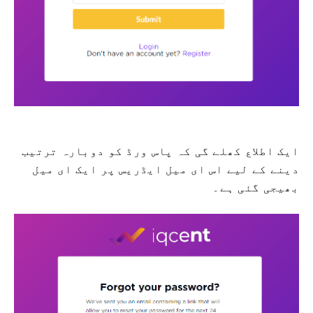
ایک اطلاع کھلے گی کہ پاس ورڈ کو دوبارہ ترتیب
دینے کے لیے اس ای میل ایڈریس پر ایک ای میل
بھیجی گئی ہے۔