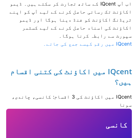
اب آپ IQcent کے ساتھ تجارت کر سکتے ہیں۔
ڈیمو
اکاؤنٹ تک رسائی حاصل کرنے کے لیے آپ کو اپنے
ٹریڈنگ اکاؤنٹ کو فنڈ دینا ہوگا اور ڈیمو
اکاؤنٹ کی اسناد حاصل کرنے کے لیے کسٹمر
سپورٹ سے رابطہ کرنا ہوگا۔
IQcent میں رقم کیسے جمع کی جائے۔
IQcent میں اکاؤنٹ کی کتنی اقسام
ہیں؟
IQcent میں اکاؤنٹ کی 3 اقسام: کانسی، چاندی،
سونا
کانسی