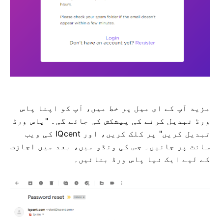
مزید آپ کے ای میل پر خط میں، آپ کو اپنا پاس
ورڈ تبدیل کرنے کی پیشکش کی جائے گی۔
"پاس ورڈ
تبدیل کریں" پر کلک کریں، اور IQcent کی ویب
سائٹ پر جائیں۔
جس کی ونڈو میں، بعد میں اجازت
کے لیے ایک نیا پاس ورڈ بنائیں۔