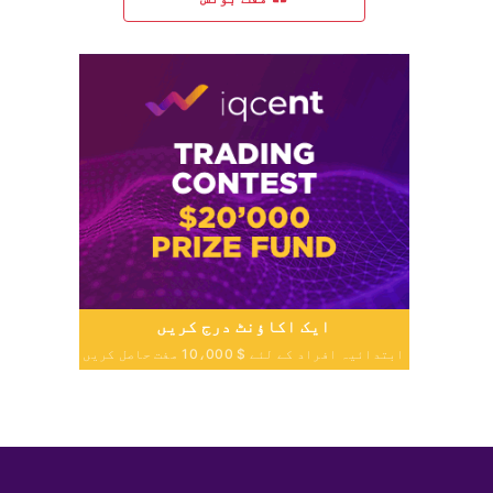
ایک اکاؤنٹ درج کریں
ابتدائیہ افراد کے لئے $ 10،000 مفت حاصل کریں