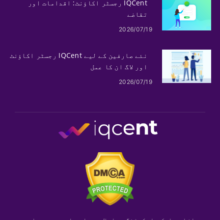
IQCent رجسٹر اکاؤنٹ: اقدامات اور
تقاضے
2026/07/19
نئے صارفین کے لیے IQCent رجسٹر اکاؤنٹ
اور لاگ ان کا عمل
2026/07/19
یہ اشاعت ایک مارکیٹنگ مواصلات ہے اور اس میں سرمایہ