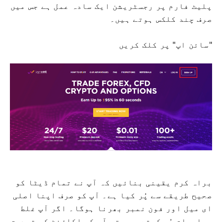
پلیٹ فارم پر رجسٹریشن ایک سادہ عمل ہے جس میں
صرف چند کلکس ہوتے ہیں۔
"سائن اپ" پر کلک کریں
براہ کرم یقینی بنائیں کہ آپ نے تمام ڈیٹا کو
صحیح طریقے سے پُر کیا ہے۔
آپ کو صرف اپنا اصلی
ای میل اور فون نمبر بھرنا ہوگا۔
اگر آپ غلط
معلومات پُر کرتے ہیں تو آپ کو اکاؤنٹ کی تصدیق