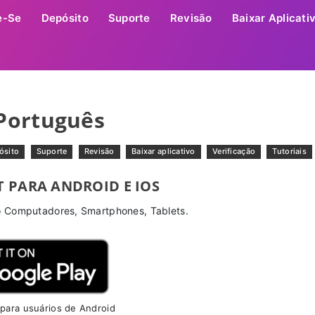
e-Se
Depósito
Suporte
Revisão
Baixar Aplicati
 Português
ósito
Suporte
Revisão
Baixar aplicativo
Verificação
Tutoriais
T PARA ANDROID E IOS
o Computadores, Smartphones, Tablets.
 para usuários de Android