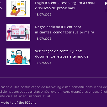
o
Login IQCent: acesso seguro à conta
o
e solução de problemas
T
18/07/2026
Negociando no IQCent para
iniciantes: como fazer sua primeira
negociação
18/07/2026
Verificação de conta IQCent:
documentos, etapas e tempo de
processamento
18/07/2026
icação é uma comunicação de marketing e não constitui consultoria d
al de nossos especialistas e não leva em consideração as circunstância
nto ou a situação financeira atual.
l website of the IQCent