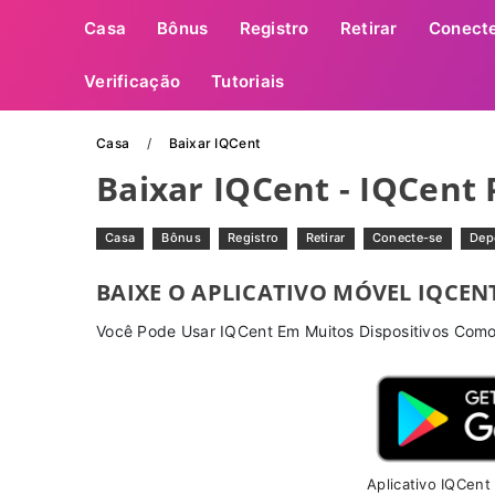
Casa
Bônus
Registro
Retirar
Conect
Verificação
Tutoriais
Casa
Baixar IQCent
Baixar IQCent - IQCent
Casa
Bônus
Registro
Retirar
Conecte-se
Dep
BAIXE O APLICATIVO MÓVEL IQCEN
Você Pode Usar IQCent Em Muitos Dispositivos Com
Aplicativo IQCent