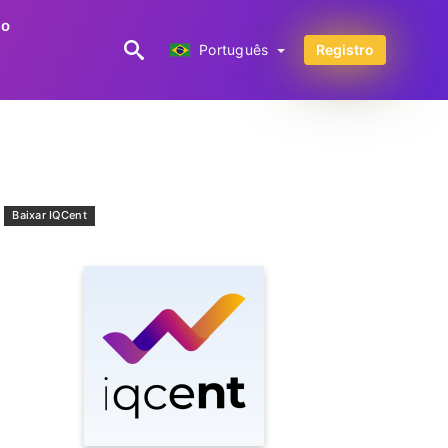
vo
Português
Português
Registro
Baixar IQCent