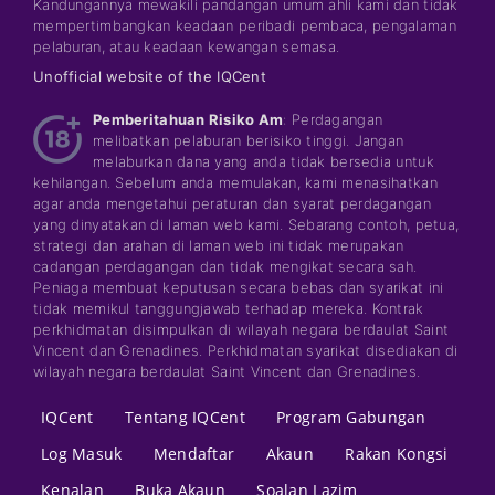
Kandungannya mewakili pandangan umum ahli kami dan tidak
mempertimbangkan keadaan peribadi pembaca, pengalaman
pelaburan, atau keadaan kewangan semasa.
Unofficial website of the IQCent
Pemberitahuan Risiko Am
: Perdagangan
melibatkan pelaburan berisiko tinggi. Jangan
melaburkan dana yang anda tidak bersedia untuk
kehilangan. Sebelum anda memulakan, kami menasihatkan
agar anda mengetahui peraturan dan syarat perdagangan
yang dinyatakan di laman web kami. Sebarang contoh, petua,
strategi dan arahan di laman web ini tidak merupakan
cadangan perdagangan dan tidak mengikat secara sah.
Peniaga membuat keputusan secara bebas dan syarikat ini
tidak memikul tanggungjawab terhadap mereka. Kontrak
perkhidmatan disimpulkan di wilayah negara berdaulat Saint
Vincent dan Grenadines. Perkhidmatan syarikat disediakan di
wilayah negara berdaulat Saint Vincent dan Grenadines.
IQCent
Tentang IQCent
Program Gabungan
Log Masuk
Mendaftar
Akaun
Rakan Kongsi
Kenalan
Buka Akaun
Soalan Lazim