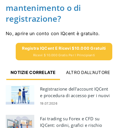
mantenimento o di
registrazione?
No, aprire un conto con IQcent è gratuito.
Registra IQCent E Ricevi $10.000 Gratuiti
Ricevi $ 10.000 Gratis Per I Principianti
NOTIZIE CORRELATE
ALTRO DALL'AUTORE
Registrazione dell'account IQCent
e procedura di accesso per i nuovi
utenti
19.07.2026
Fai trading su Forex e CFD su
IQCent: ordini, grafici e rischio