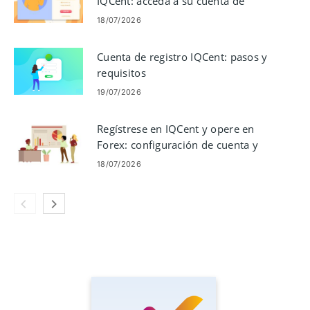
IQCent: acceda a su cuenta de
operaciones
18/07/2026
Cuenta de registro IQCent: pasos y
requisitos
19/07/2026
Regístrese en IQCent y opere en
Forex: configuración de cuenta y
flujo de trabajo de operaciones
18/07/2026