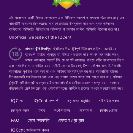
এই প্রকাশনা একটি বিপণন যোগাযোগ এবং বিনিয়োগ পরামর্শ বা গবেষণা গঠন করে না। এর
সামগ্রীটি আমাদের বিশেষজ্ঞদের সাধারণ মতামত উপস্থাপন করে এবং পৃথক পাঠকদের
ব্যক্তিগত পরিস্থিতি, বিনিয়োগের অভিজ্ঞতা বা বর্তমান আর্থিক পরিস্থিতি বিবেচনা করে না।
Unofficial website of the IQCent
সাধারণ ঝুঁকি বিজ্ঞপ্তি
: ট্রেডিংয়ে উচ্চ ঝুঁকিপূর্ণ বিনিয়োগ জড়িত। আপনি যে
ফান্ডগুলি হারাতে প্রস্তুত তা বিনিয়োগ করবেন না। আপনি শুরু করার আগে,
আমরা আপনাকে পরামর্শ দিই যে আপনি আমাদের সাইটে বর্ণিত ব্যবসায়ের নিয়ম
এবং শর্তগুলির সাথে পরিচিত হন। সাইটে কোনও উদাহরণ, টিপস, কৌশল এবং নির্দেশাবলী
ব্যবসায়ের সুপারিশ গঠন করে না এবং আইনত বাধ্যতামূলক হয় না। ব্যবসায়ীরা তাদের
সিদ্ধান্তগুলি স্বাধীনভাবে নেয় এবং এই সংস্থা তাদের জন্য দায় গ্রহণ করে না। পরিষেবা
চুক্তিটি সেন্ট ভিনসেন্ট ও গ্রেনাডাইনসের সার্বভৌম রাষ্ট্রের অঞ্চলে সমাপ্ত হয়। সংস্থার
পরিষেবাগুলি সেন্ট ভিনসেন্ট এবং গ্রেনাডাইনসের সার্বভৌম রাষ্ট্রের অঞ্চলে সরবরাহ করা হয়।
IQCent
IQCent সম্পর্কে
অনুমোদন অনুষ্ঠান
সাইন ইন করুন
নিবন্ধন করুন
হিসাব
অংশীদারদের
যোগাযোগ
হিসাব খোলো
FAQ
ডেমো অ্যাকাউন্ট
রেফারেল প্রোগ্রাম
IQCent ডাউনলোড করুন