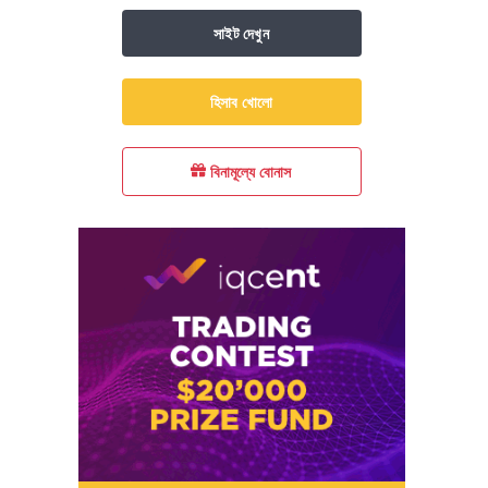
সাইট দেখুন
হিসাব খোলো
বিনামূল্যে বোনাস