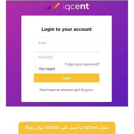
سجل IQCent واحصل على 10000 دولار مجانًا