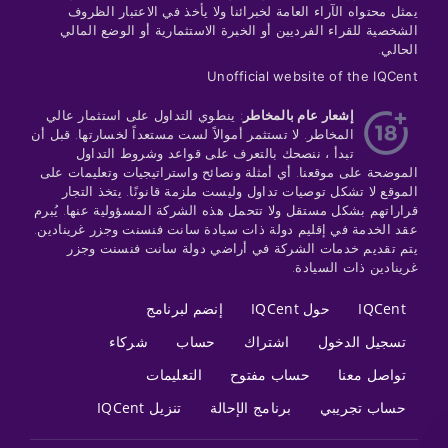
يمثل محتواه الآراء العامة لخبرائنا ولا يأخذ في الاعتبار الظروف
الشخصية للقراء الفرديين أو الخبرة الاستثمارية أو الوضع المالي
الحالي.
Unofficial website of the IQCent
إشعار عام بالمخاطر
: ينطوي التداول على استثمار عالي
المخاطر. لا تستثمر أموالاً لست مستعداً لخسارتها. قبل أن
تبدأ ، ننصحك بالتعرف على قواعد وشروط التداول
الموضحة على موقعنا. أي أمثلة ونصائح واستراتيجيات وتعليمات على
الموقع لا تشكل توصيات تداول وليست ملزمة قانونًا. يتخذ التجار
قراراتهم بشكل مستقل ولا تتحمل هذه الشركة المسؤولية عنها. يُبرم
عقد الخدمة في إقليم دولة ذات سيادة سانت فنسنت وجزر غرينادين.
يتم تقديم خدمات الشركة في أراضي دولة سانت فنسنت وجزر
غرينادين ذات السيادة.
IQCent
حول IQCent
إنضم لبرنامج
تسجيل الدخول
اشتراك
حساب
شركاء
تواصل معنا
حساب مفتوح
التعليمات
حساب تجريبي
برنامج الإحالة
تنزيل IQCent